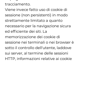
tracciamento.
Viene invece fatto uso di cookie di
sessione (non persistenti) in modo
strettamente limitato a quanto
necessario per la navigazione sicura
ed efficiente dei siti. La
memorizzazione dei cookie di
sessione nei terminali o nei browser è
sotto il controllo dell'utente, laddove
sui server, al termine delle sessioni
HTTP, informazioni relative ai cookie
restano registrate nei log dei servizi,
con tempi di conservazione
comunque non superiori ai sette
giorni al pari degli altri dati di
navigazione.
DIRITTI DEGLI INTERESSATI
Gli interessati hanno il diritto di
ottenere dalla Premoli, nei casi