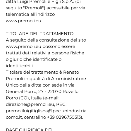
ditta Luigi Premoli e Figli S.p.A. (di
seguito "Premoli") accessibile per via
telematica all’indirizzo
www.premoli.eu
TITOLARE DEL TRATTAMENTO
A seguito della consultazione del sito
www.premoli.eu
possono essere
trattati dati relativi a persone fisiche
o giuridiche identificate o
identificabili.
Titolare del trattamento è Renato
Premoli in qualità di Amministratore
Unico della ditta con sede in via
General Porro,
27 - 22070
Rovello
Porro (CO), Italia (e-mail:
direzione@premoli.eu
, PEC:
premoliluigifiglispa@pec.unindustria
como.it
, centralino
+39 0296750513)
.
BASE GIURIDICA DEL